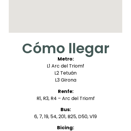
Cómo llegar
Metro:
L1 Arc del Triomf
L2 Tetuán
L3 Girona
Renfe:
R1, R3, R4 – Arc del Triomf
Bus:
6, 7, 19, 54, 201, B25, D50, V19
Bicing: